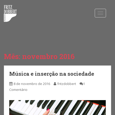
S
k
i
TOGGLE
p
t
o
m
a
i
n
c
Mês: novembro 2016
o
n
t
Música e inserção na sociedade
e
n
8 de novembro de 2016
fritzdobbert
1
t
Comentário