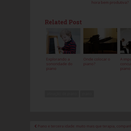
hora bem produtiva?
Related Post
Explorando a
Onde colocar o
A imp
sonoridade do
piano?
concu
piano
piano
afinação de piano
piano
Piano e terceira idade: muito mais que terapia, compan
Navegação de Post