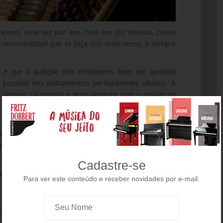
o mínimo, uma vez por ano, mas em uso intenso, como
 é recomendável que se faça isso mais vezes, e sempre
 é que a audição dos estudantes deve ser apurada
possível em instrumentos perfeitamente afinados. A
o
vertical
, cai natural e gradualmente com o passar do
 o instrumento for, mais frequentes devem ser as
os, o piano é afinado antes de cada apresentação – e,
garantir o máximo de precisão nas notas produzidas.
uma queda de afinação de 1/4 a 1/2 tom por ano.
Cadastre-se
o anos sem ser afinado, provavelmente estará um tom
Para ver este conteúdo e receber novidades por e-mail.
 submetidos a mudanças drásticas de temperatura ou
ostuma chamar de afinação e repasse de afinação, em