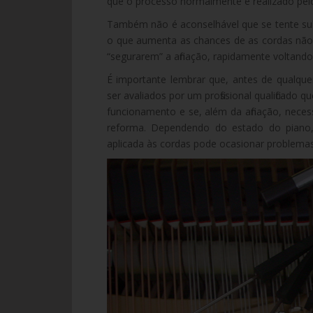
que o processo normalmente é realizado pelo 
Também não é aconselhável que se tente su
o que aumenta as chances de as cordas não
“segurarem” a afinação, rapidamente voltando a
É importante lembrar que, antes de qualq
ser avaliados por um profissional qualificado
funcionamento e se, além da afinação, ne
reforma. Dependendo do estado do piano, 
aplicada às cordas pode ocasionar problemas 