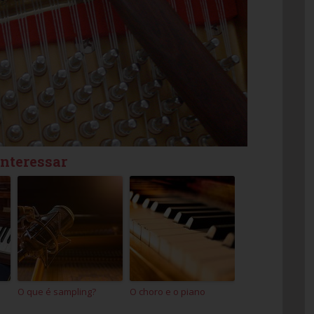
interessar
O que é sampling?
O choro e o piano