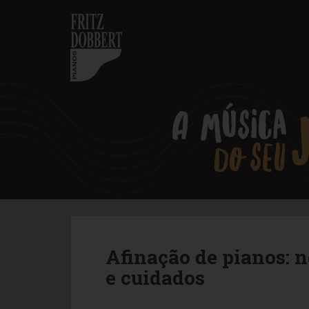
S
k
i
p
t
o
m
a
i
n
c
o
n
t
e
n
Afinação de pianos: n
t
e cuidados