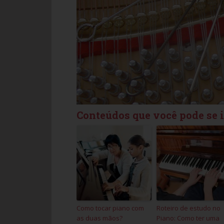
Conteúdos que você pode se 
Como tocar piano com
Roteiro de estudo no
as duas mãos?
Piano: Como ter uma