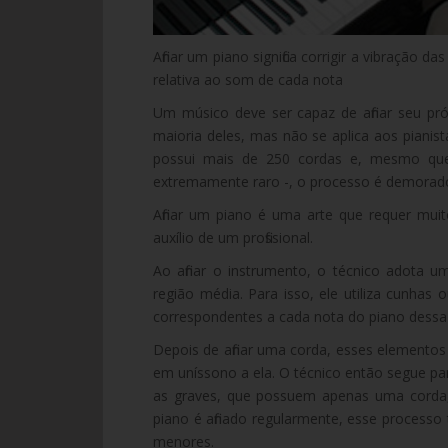
Afinar um piano significa corrigir a vibração 
relativa ao som de cada nota
Um músico deve ser capaz de afinar seu pr
maioria deles, mas não se aplica aos pianis
possui mais de 250 cordas e, mesmo qu
extremamente raro -, o processo é demorado
Afinar um piano é uma arte que requer muit
auxílio de um profissional.
Ao afinar o instrumento, o técnico adota um
região média. Para isso, ele utiliza cunhas 
correspondentes a cada nota do piano dessa 
Depois de afinar uma corda, esses elementos
em uníssono a ela. O técnico então segue pa
as graves, que possuem apenas uma corda,
piano é afinado regularmente, esse processo 
menores.