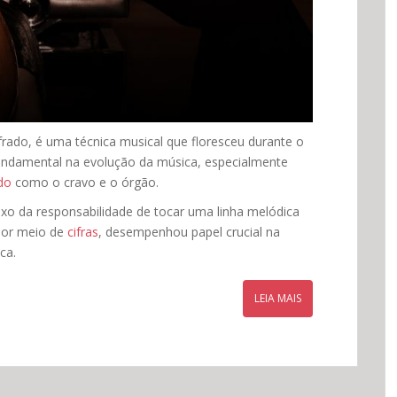
ado, é uma técnica musical que floresceu durante o
undamental na evolução da música, especialmente
do
como o cravo e o órgão.
aixo da responsabilidade de tocar uma linha melódica
por meio de
cifras
, desempenhou papel crucial na
ca.
LEIA MAIS