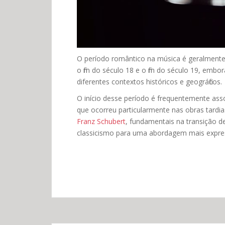
O período romântico na música é geralment
o fim do século 18 e o fim do século 19, emb
diferentes contextos históricos e geográficos.
O início desse período é frequentemente ass
que ocorreu particularmente nas obras tard
Franz Schubert
, fundamentais na transição d
classicismo para uma abordagem mais expre