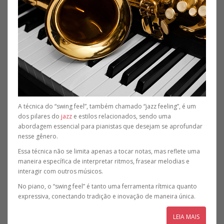
A técnica do “swing feel”, também chamado “jazz feeling”, é um
dos pilares do
jazz
e estilos relacionados, sendo uma
abordagem essencial para pianistas que desejam se aprofundar
nesse gênero.
Essa técnica não se limita apenas a tocar notas, mas reflete uma
maneira específica de interpretar ritmos, frasear melodias e
interagir com outros músicos.
No piano, o “swing feel” é tanto uma ferramenta rítmica quanto
expressiva, conectando tradição e inovação de maneira única.
LEIA MAIS