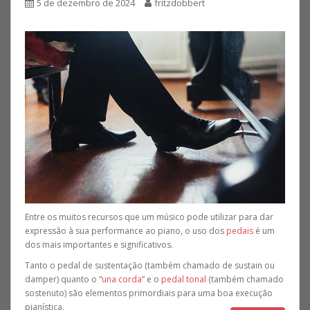
5 de dezembro de 2024
fritzdobbert
Entre os muitos recursos que um músico pode utilizar para dar
expressão à sua performance ao piano, o uso dos
pedais
é um
dos mais importantes e significativos.
Tanto o pedal de sustentação (também chamado de sustain ou
damper) quanto o “
una corda
” e o
pedal tonal
(também chamado
sostenuto) são elementos primordiais para uma boa execução
pianística.