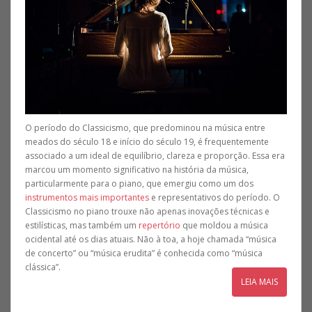
O período do Classicismo, que predominou na música entre
meados do século 18 e início do século 19, é frequentemente
associado a um ideal de equilíbrio, clareza e proporção. Essa era
marcou um momento significativo na história da música,
particularmente para o piano, que emergiu como um dos
instrumentos mais importantes
e representativos do período. O
Classicismo no piano trouxe não apenas inovações técnicas e
estilísticas, mas também um
repertório
que moldou a música
ocidental até os dias atuais. Não à toa, a hoje chamada “música
de concerto” ou “música erudita” é conhecida como “música
clássica”.
LEIA MAIS