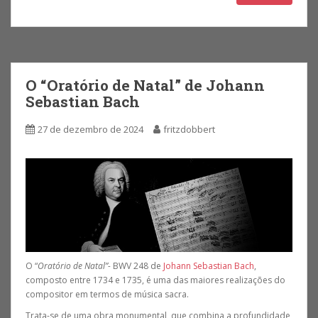
O “Oratório de Natal” de Johann
Sebastian Bach
27 de dezembro de 2024
fritzdobbert
O “
Oratório de Natal”-
BWV 248 de
Johann Sebastian Bach
,
composto entre 1734 e 1735, é uma das maiores realizações do
compositor em termos de música sacra.
Trata-se de uma obra monumental, que combina a profundidade