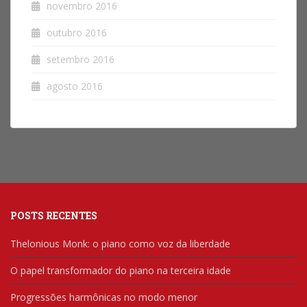
novembro 2016
outubro 2016
setembro 2016
agosto 2016
POSTS RECENTES
Thelonious Monk: o piano como voz da liberdade
O papel transformador do piano na terceira idade
Progressões harmônicas no modo menor