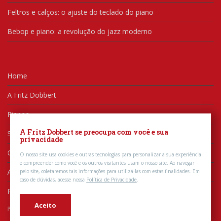
Feltros e calços: o ajuste do teclado do piano
Bebop e piano: a revolução do jazz moderno
Home
A Fritz Dobbert
Pianos
A Fritz Dobbert se preocupa com você e sua
Serviços
privacidade
Conteúdos
O nosso site usa cookies e outras tecnologias para personalizar a sua experiência
e compreender como você e os outros visitantes usam o nosso site.
Ao navegar
Artistas
pelo site, coletaremos tais informações para utilizá-las com estas finalidades. Em
caso de dúvidas, acesse nossa
Política de Privacidade
.
Fale Conosco
Aceito
Política de Privacidade
|
Meus Dados Pessoais