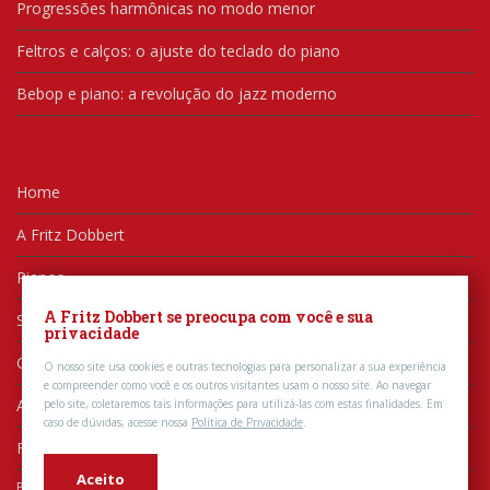
Progressões harmônicas no modo menor
Feltros e calços: o ajuste do teclado do piano
Bebop e piano: a revolução do jazz moderno
Home
A Fritz Dobbert
Pianos
A Fritz Dobbert se preocupa com você e sua
Serviços
privacidade
Conteúdos
O nosso site usa cookies e outras tecnologias para personalizar a sua experiência
e compreender como você e os outros visitantes usam o nosso site.
Ao navegar
Artistas
pelo site, coletaremos tais informações para utilizá-las com estas finalidades. Em
caso de dúvidas, acesse nossa
Política de Privacidade
.
Fale Conosco
Aceito
Política de Privacidade
|
Meus Dados Pessoais