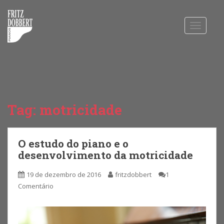
S
k
i
TOGGLE
p
t
o
m
a
i
n
c
Tag: motricidade
o
n
t
O estudo do piano e o
e
desenvolvimento da motricidade
n
t
19 de dezembro de 2016
fritzdobbert
1
Comentário