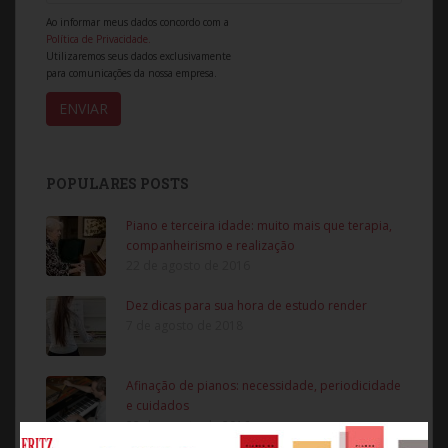
Ao informar meus dados concordo com a
Política de Privacidade.
Utilizaremos seus dados exclusivamente
para comunicações da nossa empresa.
POPULARES POSTS
Piano e terceira idade: muito mais que terapia,
companheirismo e realização
22 de agosto de 2016
Dez dicas para sua hora de estudo render
7 de agosto de 2018
Afinação de pianos: necessidade, periodicidade
e cuidados
22 de agosto de 2016