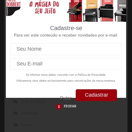
Antecessores do piano
3 de novembro de 2016
Cadastre-se
Escalas e o uso das teclas pretas
26 de setembro de 2017
Para ver este conteúdo e receber novidades por e-mail.
CATEGORIAS
Ao informar meus dados concordo com a
Política de Privacidade.
Entrevistas
Utilizaremos seus dados exclusivamente para comunicações da nossa empresa.
Escolas
Pular
Fritz Dobbert
FECHAR
Histórias
News