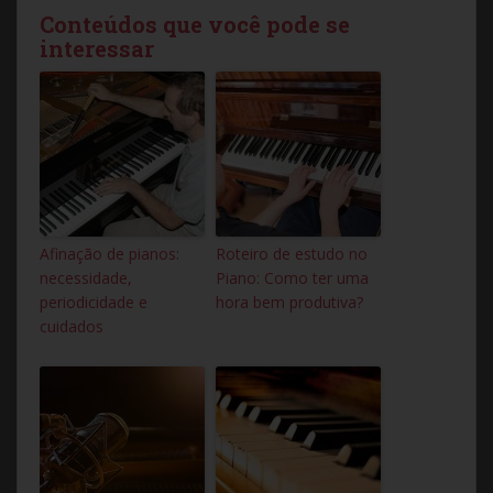
Conteúdos que você pode se
interessar
Afinação de pianos:
Roteiro de estudo no
necessidade,
Piano: Como ter uma
periodicidade e
hora bem produtiva?
cuidados