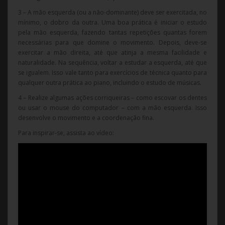
3 – A mão esquerda (ou a não-dominante) deve ser exercitada, no
mínimo, o dobro da outra. Uma boa prática é iniciar o estudo
pela mão esquerda, fazendo tantas repetições quantas forem
necessárias para que domine o movimento. Depois, deve-se
exercitar a mão direita, até que atinja a mesma facilidade e
naturalidade. Na sequência, voltar a estudar a esquerda, até que
se igualem. Isso vale tanto para exercícios de técnica quanto para
qualquer outra prática ao piano, incluindo o estudo de músicas.
4 – Realize algumas ações corriqueiras – como escovar os dentes
ou usar o mouse do computador – com a mão esquerda. Isso
desenvolve o movimento e a coordenação fina.
Para inspirar-se, assista ao vídeo: