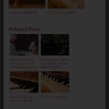
O que é sampling?
O choro e o piano
Related Post
Aprender piano
Hidorigamo – Fábio
brincando: lições
Caramuru | Apoio
para crianças e a...
Fritz Dobbert...
A introdução do
O choro e o piano
piano no Brasil