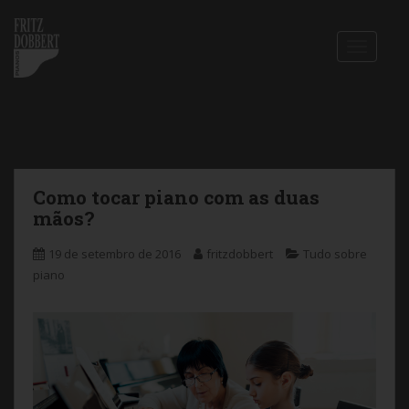
S
k
i
TOGGLE
p
t
o
m
a
i
n
c
Como tocar piano com as duas
o
mãos?
n
t
19 de setembro de 2016
fritzdobbert
Tudo sobre
e
piano
n
t