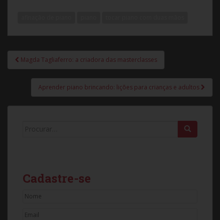
afinação de piano
piano
tocar piano com duas mãos
Magda Tagliaferro: a criadora das masterclasses
Navegação de Post
Aprender piano brincando: lições para crianças e adultos
Search for:
Cadastre-se