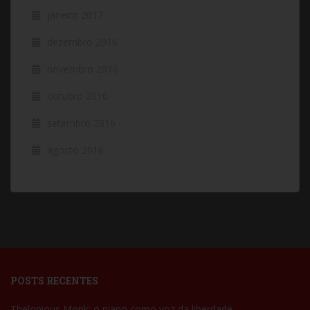
janeiro 2017
dezembro 2016
novembro 2016
outubro 2016
setembro 2016
agosto 2016
POSTS RECENTES
Thelonious Monk: o piano como voz da liberdade