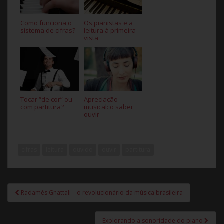
Como funciona o
Os pianistas e a
sistema de cifras?
leitura à primeira
vista
Tocar “de cor” ou
Apreciação
com partitura?
musical: o saber
ouvir
cifras
leitura
ouvido
ouvir
partitura
Radamés Gnattali – o revolucionário da música brasileira
Navegação de Post
Explorando a sonoridade do piano