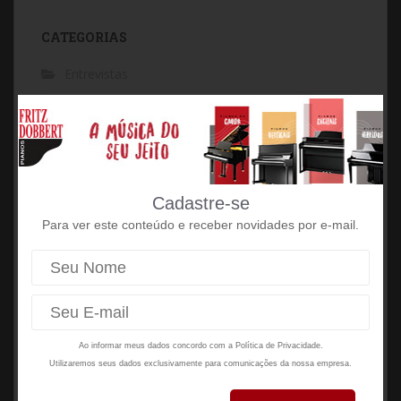
CATEGORIAS
Entrevistas
Escolas
Fritz Dobbert
Histórias
Cadastre-se
News
Para ver este conteúdo e receber novidades por e-mail.
Pianistas
pianos digitais
Técnicas
Ao informar meus dados concordo com a
Política de Privacidade.
Tudo sobre piano
Utilizaremos seus dados exclusivamente para comunicações da nossa empresa.