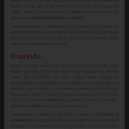
contato com o trabalho de grandes artistas, principalmente da
música erudita, que deixaram suas composições registradas por
escrito. Afinal, o que seria da arte pianística sem as partituras de
gênios como
Beethoven
,
Chopin
ou
Liszt
?
Consequentemente, o entendimento dos aspectos da música fica
comprometido em relação àqueles que não leem. E quem não lê
perde tempo, pois precisa de um bom ouvido e demora muito
mais para compreender a música.
O ouvido
Apesar de todas as vantagens que a leitura musical pode trazer,
muitos pianistas de renome nunca leram partitura e, mesmo
assim, são referências em seus estilos. Esses artistas se
desenvolvem, principalmente, pelo ouvido musical. Para gêneros
musicais como o erudito, por exemplo, a leitura é imprescindível.
Para outros, porém, a situação é inversa. Estilos como o blues ou
o jazz são quase que totalmente apartados da teoria, pois estão
diretamente ligados ao “feeling” de quem toca.
Antigamente, se utilizava muito mais a leitura, principalmente
à
primeira vista
. Um arranjador, por exemplo, escrevia as partes
de todos os instrumentos para uma gravação ou apresentação, e