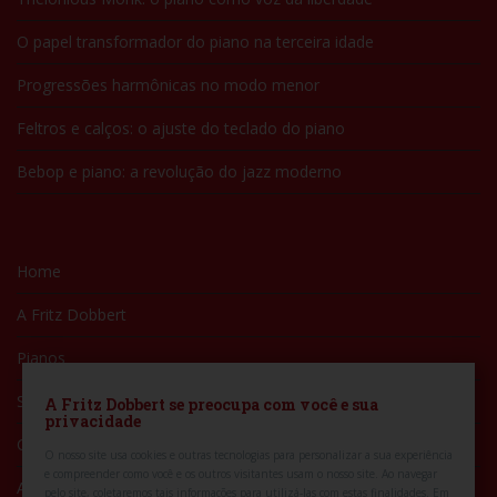
O papel transformador do piano na terceira idade
Progressões harmônicas no modo menor
Feltros e calços: o ajuste do teclado do piano
Bebop e piano: a revolução do jazz moderno
Home
A Fritz Dobbert
Pianos
Serviços
A Fritz Dobbert se preocupa com você e sua
privacidade
Conteúdos
O nosso site usa cookies e outras tecnologias para personalizar a sua experiência
e compreender como você e os outros visitantes usam o nosso site.
Ao navegar
Artistas
pelo site, coletaremos tais informações para utilizá-las com estas finalidades. Em