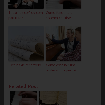
Tocar “de cor” ou com
Como funciona o
partitura?
sistema de cifras?
Escolha de repertório
Como escolher um
professor de piano?
Related Post