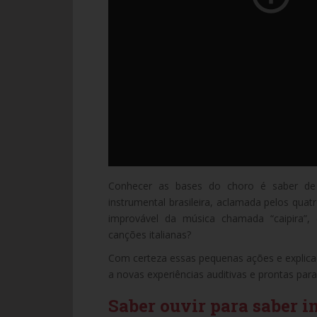
Conhecer as bases do choro é saber d
instrumental brasileira, aclamada pelos quat
improvável da música chamada “caipira”,
canções italianas?
Com certeza essas pequenas ações e explicaç
a novas experiências auditivas e prontas par
Saber ouvir para saber i