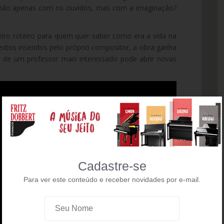
não apenas com os ouvidos, mas com a imaginação?
eiro roteiro para quem quer saber como era a vida na
xtos inseridos pelo próprio compositor, a obra ganha
 de um professor mais interessado pode abrir novas
Cadastre-se
Para ver este conteúdo e receber novidades por e-mail.