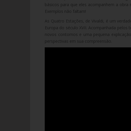
básicos para que eles acompanhem a obra 
Exemplos não faltam!
As Quatro Estações, de Vivaldi, é um verdad
Europa do século XVII. Acompanhada pelos te
novos contornos e uma pequena explicação
perspectivas em sua compreensão.