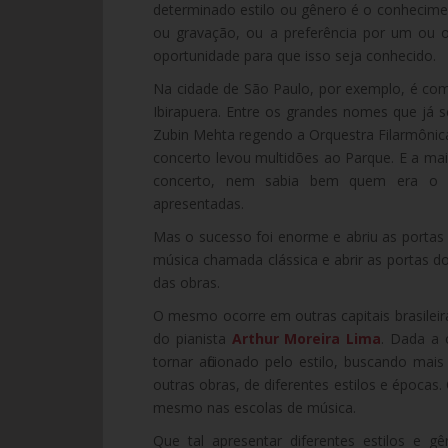
determinado estilo ou gênero é o conhecime
ou gravação, ou a preferência por um ou o
oportunidade para que isso seja conhecido.
Na cidade de São Paulo, por exemplo, é com
Ibirapuera. Entre os grandes nomes que já 
Zubin Mehta regendo a Orquestra Filarmônica
concerto levou multidões ao Parque. E a mai
concerto, nem sabia bem quem era o 
apresentadas.
Mas o sucesso foi enorme e abriu as portas p
música chamada clássica e abrir as portas do
das obras.
O mesmo ocorre em outras capitais brasilei
do pianista
Arthur Moreira Lima
. Dada a 
tornar aficionado pelo estilo, buscando mai
outras obras, de diferentes estilos e épocas
mesmo nas escolas de música.
Que tal apresentar diferentes estilos e g