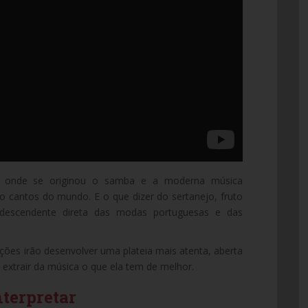
e onde se originou o samba e a moderna música
ro cantos do mundo. E o que dizer do sertanejo, fruto
 descendente direta das modas portuguesas e das
ões irão desenvolver uma plateia mais atenta, aberta
a extrair da música o que ela tem de melhor.
nterpretar