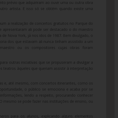
nto prévio que adquiriram ao ouvir uma ou outra obra
utro artista. E isso só se obtém quando existe uma
um a realização de concertos gratuitos no Parque do
se apresentaram ali pode ser destacado o do maestro
 de Nova York, já nos idos de 1987. Bem divulgado, o
oria dos que estavam ali nunca tinham assistido a um
maestro ou os compositores cujas obras foram
ara outras iniciativas que se propuseram a divulgar a
s teatros àqueles que queriam assistir à interpretação
ras e, até mesmo, com concertos itinerantes, como os
oportunidade, o público se emociona e acaba por se
s informações, lendo a respeito, procurando conhecer
. O mesmo se pode fazer nas instituições de ensino, ou
êneros para os alunos, explicando alguns elementos