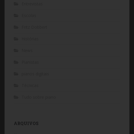
Entrevistas
Escolas
Fritz Dobbert
Histórias
News
Pianistas
pianos digitais
Técnicas
Tudo sobre piano
ARQUIVOS