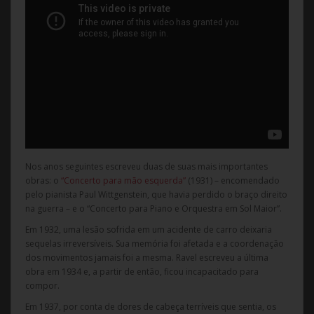
Nos anos seguintes escreveu duas de suas mais importantes
obras: o
“Concerto para mão esquerda”
(1931) – encomendado
pelo pianista Paul Wittgenstein, que havia perdido o braço direito
na guerra – e o “Concerto para Piano e Orquestra em Sol Maior”.
Em 1932, uma lesão sofrida em um acidente de carro deixaria
sequelas irreversíveis. Sua memória foi afetada e a coordenação
dos movimentos jamais foi a mesma. Ravel escreveu a última
obra em 1934 e, a partir de então, ficou incapacitado para
compor.
Em 1937, por conta de dores de cabeça terríveis que sentia, os