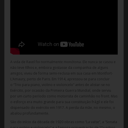
A vida de Ravel foi normalmente monótona. Ele nunca se casou e
não teve filhos e, embora gostasse da companhia de alguns
amigos, viveu de forma semi-reclusa em sua casa em Montfort-
L’Amaury, perto de Paris. Em 1914, apressou-se para concluir
o “Trio para piano, violino e violoncelo” antes de alistar-se no
Exército, por ocasião da Primeira Guerra Mundial, onde serviu
por um curto período como motorista de caminhão no front. Mas
o esforço era muito grande para sua constituição frágil e ele foi
dispensado do exército em 1917. A perda da mãe, no mesmo, o
abalou profundamente.
São do início da década de 1920 obras como “La valse”, a “Sonata
para violino e violoncelo” e a famosa orquestração de “Quadros