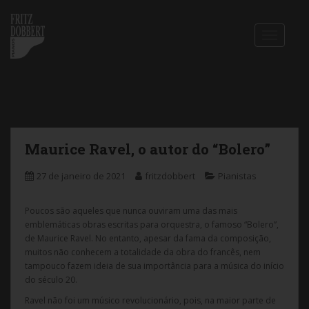
S
k
i
TOGGLE
p
t
o
m
a
i
n
c
Maurice Ravel, o autor do “Bolero”
o
n
27 de janeiro de 2021
fritzdobbert
Pianistas
t
e
Poucos são aqueles que nunca ouviram uma das mais
n
emblemáticas obras escritas para orquestra, o famoso “Bolero”,
t
de Maurice Ravel. No entanto, apesar da fama da composição,
muitos não conhecem a totalidade da obra do francês, nem
tampouco fazem ideia de sua importância para a música do início
do século 20.
Ravel não foi um músico revolucionário, pois, na maior parte de