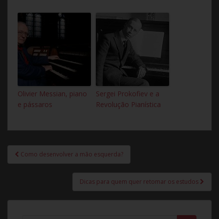
Olivier Messian, piano
Sergei Prokofiev e a
e pássaros
Revolução Pianística
Como desenvolver a mão esquerda?
Navegação de Post
Dicas para quem quer retomar os estudos