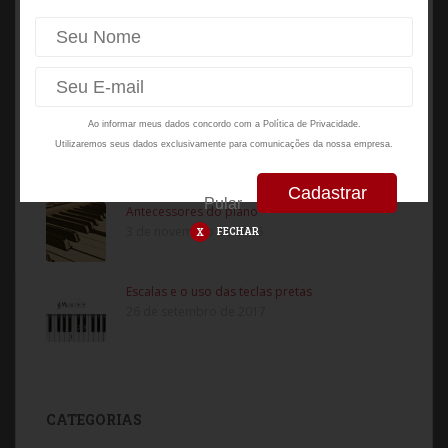
22 de agosto de 2016
Dez dicas para sua hora de estudo render
7 de agosto de 2018
Ao informar meus dados concordo com a
Política de Privacidade.
Afinação de pianos: necessidade, periodicidade
Utilizaremos seus dados exclusivamente para comunicações da nossa empresa.
e cuidados
22 de agosto de 2016
Pular
Antecessores do piano
FECHAR
3 de novembro de 2016
Escalas e o uso das teclas pretas
26 de setembro de 2017
CATEGORIAS