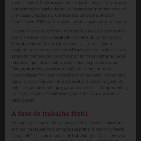
novos talentos. Seu fracasso após várias tentativas – as obras que
apresentou foram julgadas muito “avançadas” por membros do
júri – causou escândalo. Considerado um dos favoritos à
conquista em 1900, sofreu sua maior decepção ao ser derrotado.
Protestos indignados foram publicados, e músicos e escritores
apoiaram Ravel. Como resultado, o diretor do Conservatório,
Théodore Dubois, foi forçado a renunciar, e seu lugar foi
ocupado pelo compositor Gabriel Fauré, com quem Ravel havia
estudado composição. O compositor nunca se conformou e há
relatos de que, desde então, se tornou uma pessoa arredia.
Chegou, inclusive, a recusar a Legião de Honra, principal
condecoração francesa. Nesta época, confidenciou aos amigos
que precisava criar uma obra especial, que caísse no gosto do
público e, ao mesmo tempo, agradasse a crítica. Compôs, então,
o ciclo de canções “Shéhérazade”, em 1903, com que obteve
relativo êxito.
A fase de trabalho fértil
Um ano após a morte de seu pai em 1908, Ravel decidiu morar
sozinho. Nesse período, compôs sua primeira ópera, “L’ Heure
espagnole”, e iniciou uma fase de trabalho fértil. Desse período