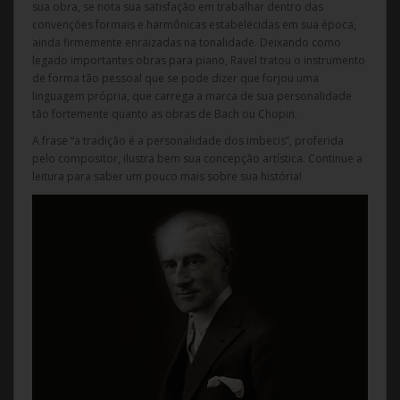
sua obra, se nota sua satisfação em trabalhar dentro das
convenções formais e harmônicas estabelecidas em sua época,
ainda firmemente enraizadas na tonalidade. Deixando como
legado importantes obras para piano, Ravel tratou o instrumento
de forma tão pessoal que se pode dizer que forjou uma
linguagem própria, que carrega a marca de sua personalidade
tão fortemente quanto as obras de Bach ou Chopin.
A frase “a tradição é a personalidade dos imbecis”, proferida
pelo compositor, ilustra bem sua concepção artística. Continue a
leitura para saber um pouco mais sobre sua história!