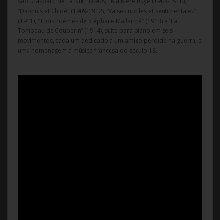
são “Gaspard de La Nuit” (1908), “Ma Mère l’Oye (1908-1910),
“Daphnis et Chloé” (1909-1912), “Valses nobles et sentimentales”
(1911), “Trois Poèmes de Stéphane Mallarmé” (1913) e “La
Tombeau de Couperin” (1914), suíte para piano em seis
movimentos, cada um dedicado a um amigo perdido na guerra, e
uma homenagem à música francesa do século 18.