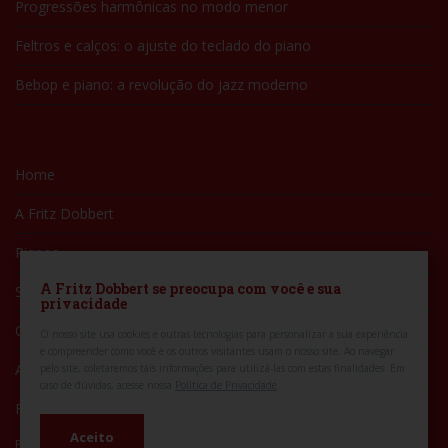
Progressões harmônicas no modo menor
Feltros e calços: o ajuste do teclado do piano
Bebop e piano: a revolução do jazz moderno
Home
A Fritz Dobbert
Pianos
A Fritz Dobbert se preocupa com você e sua
Serviços
privacidade
Conteúdos
O nosso site usa cookies e outras tecnologias para personalizar a sua experiência
e compreender como você e os outros visitantes usam o nosso site.
Ao navegar
Artistas
pelo site, coletaremos tais informações para utilizá-las com estas finalidades. Em
caso de dúvidas, acesse nossa
Política de Privacidade
.
Fale Conosco
Aceito
Política de Privacidade
|
Meus Dados Pessoais