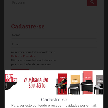
Search for:
Cadastre-se
Ao informar meus dados concordo com a
Política de Privacidade.
Utilizaremos seus dados exclusivamente
para comunicações da nossa empresa.
POPULARES POSTS
Cadastre-se
Piano e terceira idade: muito mais que terapia,
Para ver este conteúdo e receber novidades por e-mail.
companheirismo e realização