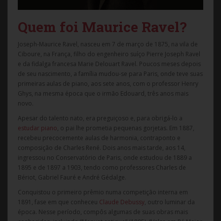
Quem foi Maurice Ravel?
Joseph-Maurice Ravel, nasceu em 7 de março de 1875, na vila de
Ciboure, na França, filho do engenheiro suíço Pierre Joseph Ravel
e da fidalga francesa Marie Delouart Ravel. Poucos meses depois
de seu nascimento, a família mudou-se para Paris, onde teve suas
primeiras aulas de piano, aos sete anos, com o professor Henry
Ghys, na mesma época que o irmão Edouard, três anos mais
novo.
Apesar do talento nato, era preguiçoso e, para obrigá-lo a
estudar piano
, o pai lhe prometia pequenas gorjetas. Em 1887,
recebeu precocemente aulas de harmonia, contraponto e
composição de Charles René. Dois anos mais tarde, aos 14,
ingressou no Conservatório de Paris, onde estudou de 1889 a
1895 e de 1897 a 1903, tendo como professores Charles de
Bériot, Gabriel Fauré e André Gédalge.
Conquistou o primeiro prêmio numa competição interna em
1891, fase em que conheceu
Claude Debussy
, outro luminar da
época. Nesse período, compôs algumas de suas obras mais