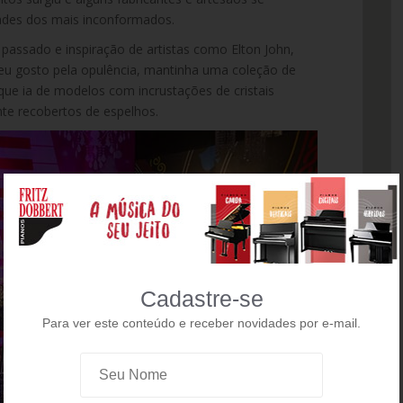
ades dos mais inconformados.
passado e inspiração de artistas como Elton John,
 seu gosto pela opulência, mantinha uma coleção de
ue ia de modelos com incrustações de cristais
nte recobertos de espelhos.
Cadastre-se
Para ver este conteúdo e receber novidades por e-mail.