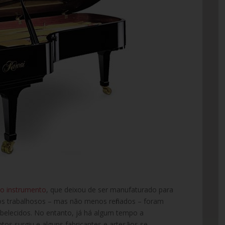
do instrumento
, que deixou de ser manufaturado para
s trabalhosos – mas não menos refinados – foram
abelecidos. No entanto, já há algum tempo a
os surgiu e alguns fabricantes e artesãos se