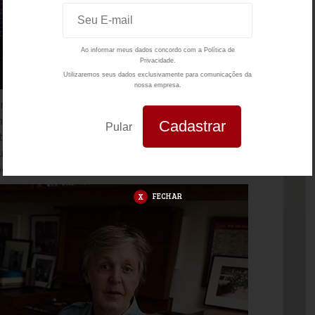
Ao informar meus dados concordo com a
Política de
Privacidade.
Utilizaremos seus dados exclusivamente para comunicações da
nossa empresa.
mou conta de boa parte da produção artística, e seus
glesa The Beatles, se renderam aos ditames da
Pular
tney, o principal compositor do grupo ao lado de John
os desenhos de seu “Magic Piano”, utilizado no filme
steriores do artista.
FECHAR