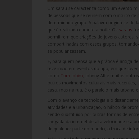
Um sarau se caracteriza como um evento musi
de pessoas que se reúnem com o intuito de p
determinado grupo. A palavra origina-se do lat
que é realizada durante a noite. Os
saraus
for
permitirem que criações de jovens autores, 
compartilhadas com esses grupos, tornando-
se popularizassem.
E, para quem pensa que a prática é antiga 
teve início em eventos do tipo, em que jovens
como
Tom Jobim
, Johnny Alf e muitos outro
outros movimentos culturais mais recentes
casa, mas na rua, é o paralelo mais urbano e
Com o avanço da tecnologia e o distanciame
atividades e a urbanização, o hábito de pro
sendo substituído por outras formas de entre
chegada da internet de alta velocidade e a 
de qualquer parte do mundo, a troca de inf
Artistas de todo o mundo viram na rede a pos