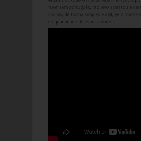
“
Live
” (em português, “ao vivo”) passou a car
sociais, de forma simples e ágil, geralmente
de quantidade de espectadores.