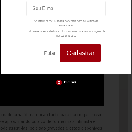
Ao informar meus dados concordo com a
Política de
Privacidade.
Utilizaremos seus dados exclusivamente para comunicações da
nossa empresa.
Pular
FECHAR
ornado uma ótima opção tanto para quem quer ouvir
e aproximar do público de forma mais intimista e
ode assisti-las, pois são gravadas e estão disponíveis