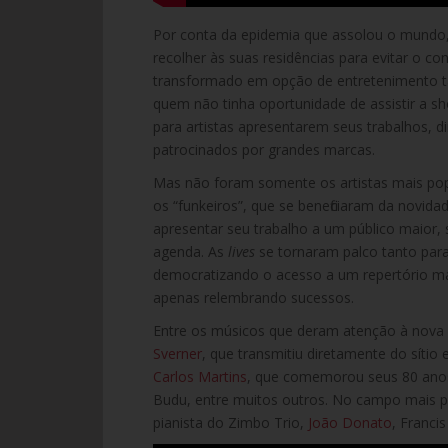
Por conta da epidemia que assolou o mundo,
recolher às suas residências para evitar o con
transformado em opção de entretenimento t
quem não tinha oportunidade de assistir a sh
para artistas apresentarem seus trabalhos, di
patrocinados por grandes marcas.
Mas não foram somente os artistas mais pop
os “funkeiros”, que se beneficiaram da novida
apresentar seu trabalho a um público maior, 
agenda. As
lives
se tornaram palco tanto para
democratizando o acesso a um repertório ma
apenas relembrando sucessos.
Entre os músicos que deram atenção à nova f
Sverner
, que transmitiu diretamente do sítio
Carlos Martins
, que comemorou seus 80 ano
Budu, entre muitos outros. No campo mais po
pianista do Zimbo Trio,
João Donato
, Franci