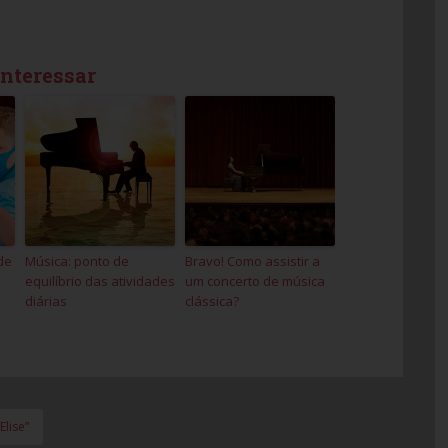
interessar
de
Música: ponto de
Bravo! Como assistir a
equilíbrio das atividades
um concerto de música
diárias
clássica?
lise”