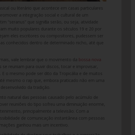
cal ou literário que acontece em casas particulares
romover a integração social e cultural de um
im “seranus” que significa serão, ou seja, atividade
am muito populares durante os séculos 19 e 20 por
sejam eles escritores ou compositores, pudessem ser
as conhecidos dentro de determinado nicho, até que
demais, vale lembrar que o movimento da
bossa nova
 se reuniam para ouvir discos, tocar e improvisar,
s. E o mesmo pode ser dito da Tropicália e de muitos
, até mesmo o rap que, embora praticado não em uma
 desenvolvido da tradição.
nto natural das pessoas causado pelo acúmulo de
mover reuniões do tipo sofreu uma diminuição enorme,
tenimento, principalmente a televisão. Com a
possibilidade de comunicação instantânea com pessoas
ormações ganhou mais um incentivo.
sibilidade de divulgar seus trabalhos e a expressão