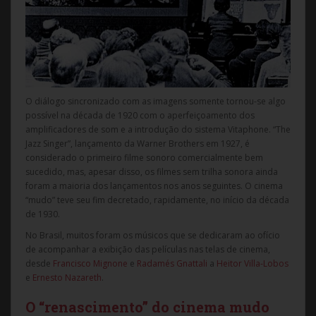
O diálogo sincronizado com as imagens somente tornou-se algo
possível na década de 1920 com o aperfeiçoamento dos
amplificadores de som e a introdução do sistema Vitaphone. “The
Jazz Singer”, lançamento da Warner Brothers em 1927, é
considerado o primeiro filme sonoro comercialmente bem
sucedido, mas, apesar disso, os filmes sem trilha sonora ainda
foram a maioria dos lançamentos nos anos seguintes. O cinema
“mudo” teve seu fim decretado, rapidamente, no início da década
de 1930.
No Brasil, muitos foram os músicos que se dedicaram ao ofício
de acompanhar a exibição das películas nas telas de cinema,
desde
Francisco Mignone
e
Radamés Gnattali
a
Heitor Villa-Lobos
e
Ernesto Nazareth
.
O “renascimento” do cinema mudo