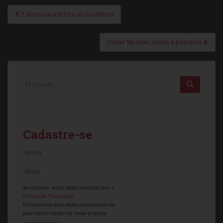
7 dicas para leitura de partituras
Navegação de Post
Olivier Messian, piano e pássaros
Search for:
Cadastre-se
Ao informar meus dados concordo com a
Política de Privacidade.
Utilizaremos seus dados exclusivamente
para comunicações da nossa empresa.