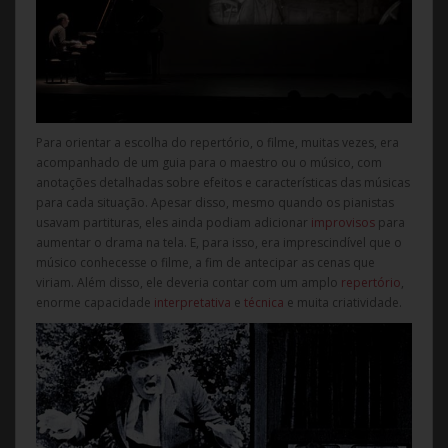
Para orientar a escolha do repertório, o filme, muitas vezes, era
acompanhado de um guia para o maestro ou o músico, com
anotações detalhadas sobre efeitos e características das músicas
para cada situação. Apesar disso, mesmo quando os pianistas
usavam partituras, eles ainda podiam adicionar
improvisos
para
aumentar o drama na tela. E, para isso, era imprescindível que o
músico conhecesse o filme, a fim de antecipar as cenas que
viriam. Além disso, ele deveria contar com um amplo
repertório
,
enorme capacidade
interpretativa
e
técnica
e muita criatividade.