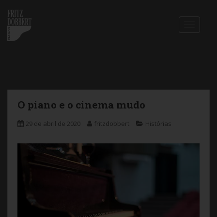
S
k
i
TOGGLE
p
t
o
m
a
i
n
c
O piano e o cinema mudo
o
n
29 de abril de 2020
fritzdobbert
Histórias
t
e
n
t