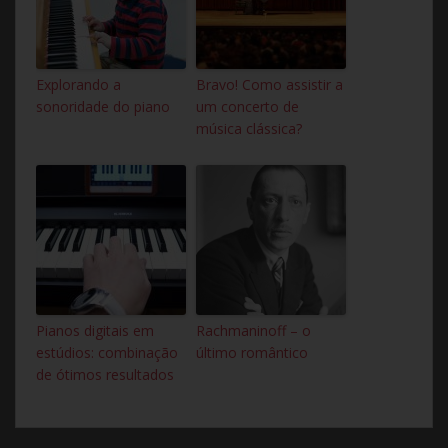
Explorando a
Bravo! Como assistir a
sonoridade do piano
um concerto de
música clássica?
Pianos digitais em
Rachmaninoff – o
estúdios: combinação
último romântico
de ótimos resultados