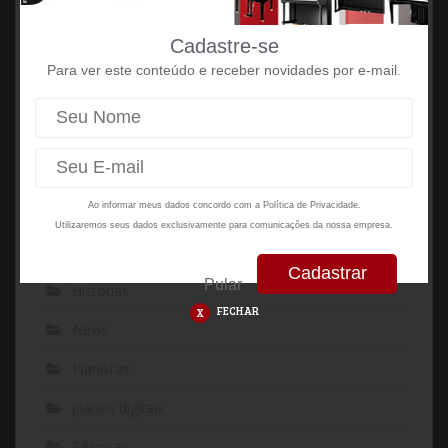
Escalas e o uso das teclas pretas
26 de setembro de 2017
Cadastre-se
Para ver este conteúdo e receber novidades por e-mail.
CATEGORIAS
Entrevistas
Ao informar meus dados concordo com a
Política de Privacidade.
Escolas
Utilizaremos seus dados exclusivamente para comunicações da nossa empresa.
Fritz Dobbert
Pular
Histórias
FECHAR
News
Pianistas
pianos digitais
Técnicas