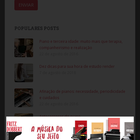
POPULARES POSTS
Piano e terceira idade: muito mais que terapia,
companheirismo e realização
22 de agosto de 2016
Dez dicas para sua hora de estudo render
7 de agosto de 2018
Afinação de pianos: necessidade, periodicidade
e cuidados
22 de agosto de 2016
Antecessores do piano
3 de novembro de 2016